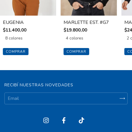
EUGENIA
MARLETTE EST. #G7
MA
$11.400,00
$19.800,00
$24
8 colores
4 colores
2 
COMPRAR
COMPRAR
C
RECIBÍ NUESTRAS NOVEDADES