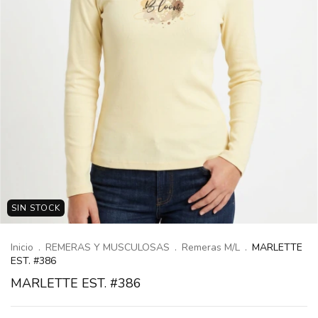
SIN STOCK
Inicio
.
REMERAS Y MUSCULOSAS
.
Remeras M/L
.
MARLETTE
EST. #386
MARLETTE EST. #386