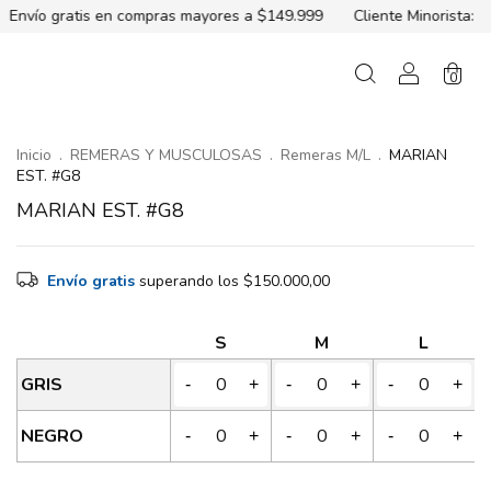
 en compras mayores a $149.999
Cliente Minorista:
3 cuotas sin
0
Inicio
.
REMERAS Y MUSCULOSAS
.
Remeras M/L
.
MARIAN
EST. #G8
MARIAN EST. #G8
Envío gratis
superando los
$150.000,00
S
M
L
GRIS
-
+
-
+
-
+
NEGRO
-
+
-
+
-
+