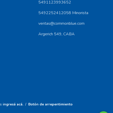
5491123993652
5492252412058 Minorista
ventas@commonblue.com
Argerich 549, CABA
s
ingresá acá.
/
Botón de arrepentimiento