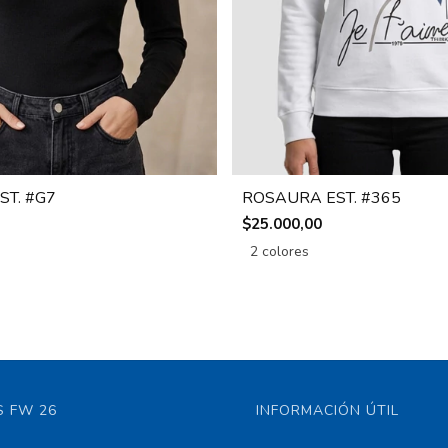
ST. #G7
ROSAURA EST. #365
$25.000,00
2 colores
 FW 26
INFORMACIÓN ÚTIL