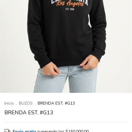
Inicio
.
BUZOS
.
BRENDA EST. #G13
BRENDA EST. #G13
Envío gratis
superando los
$150.000,00