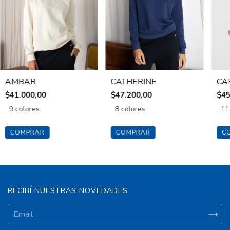
AMBAR
CATHERINE
CA
$41.000,00
$47.200,00
$45
9 colores
8 colores
11
COMPRAR
COMPRAR
C
RECIBÍ NUESTRAS NOVEDADES