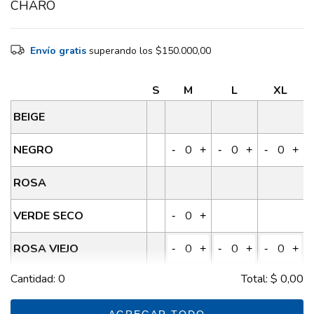
CHARO
Envío gratis
superando los
$150.000,00
S
M
L
XL
BEIGE
NEGRO
-
+
-
+
-
+
ROSA
VERDE SECO
-
+
ROSA VIEJO
-
+
-
+
-
+
Cantidad:
0
Total:
$ 0,00
AZUL
-
+
-
+
-
+
AGREGAR TODO