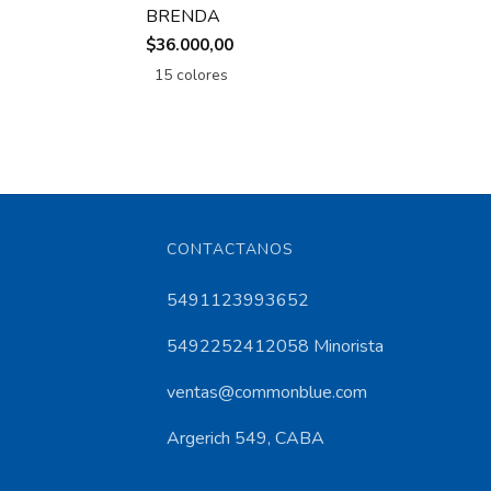
BRENDA
$36.000,00
15 colores
CONTACTANOS
5491123993652
5492252412058 Minorista
ventas@commonblue.com
Argerich 549, CABA