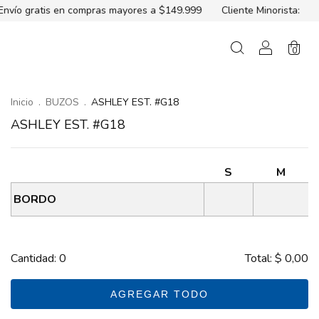
en compras mayores a $149.999
Cliente Minorista:
3 cuotas sin 
0
Inicio
.
BUZOS
.
ASHLEY EST. #G18
ASHLEY EST. #G18
S
M
BORDO
Cantidad:
0
Total:
$ 0,00
AGREGAR TODO