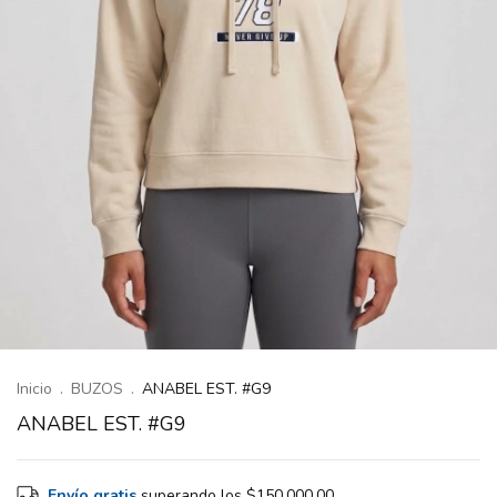
Inicio
.
BUZOS
.
ANABEL EST. #G9
ANABEL EST. #G9
Envío gratis
superando los
$150.000,00