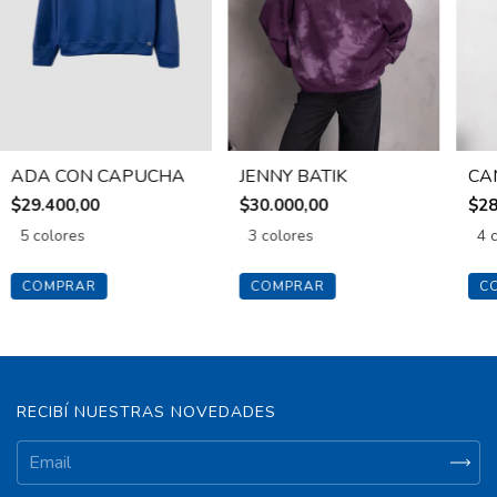
ADA CON CAPUCHA
JENNY BATIK
CA
$29.400,00
$30.000,00
$28
5 colores
3 colores
4 
COMPRAR
COMPRAR
C
RECIBÍ NUESTRAS NOVEDADES