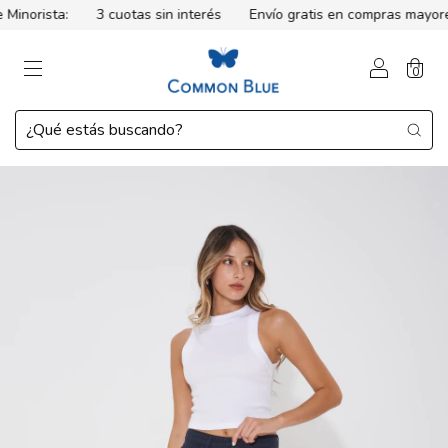
inorista:
3 cuotas sin interés
Envío gratis en compras mayores
0