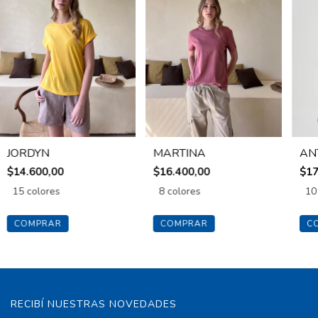
JORDYN
MARTINA
AN
$14.600,00
$16.400,00
$17
15 colores
8 colores
10
COMPRAR
COMPRAR
C
RECIBÍ NUESTRAS NOVEDADES