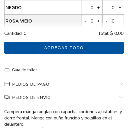
NEGRO
-
+
-
+
ROSA VIEJO
-
+
-
+
Cantidad:
0
Total:
$ 0,00
VERDE SECO
-
+
-
+
MARRON CLARO
AGREGAR TODO
-
+
-
+
Guía de talles
MEDIOS DE PAGO
MEDIOS DE ENVÍO
Campera manga ranglan con capucha, cordones ajustables y
cierre frontal. Manga con puño fruncido y bolsillos en el
delantero.