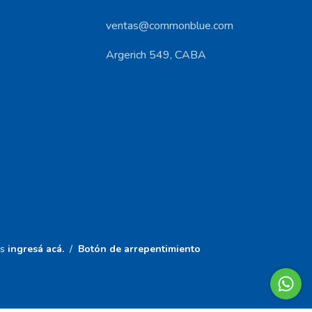
ventas@commonblue.com
Argerich 549, CABA
s
ingresá acá.
/
Botón de arrepentimiento