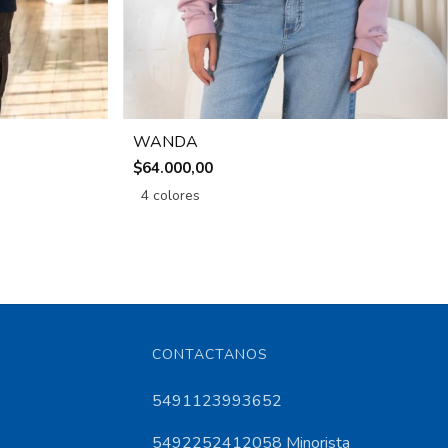
WANDA
$64.000,00
4 colores
CONTACTANOS
5491123993652
5492252412058 Minorista