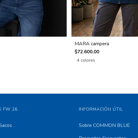
MARA campera
$72.600,00
4 colores
 FW 26
INFORMACIÓN ÚTIL
Sacos
Sobre COMMON BLUE