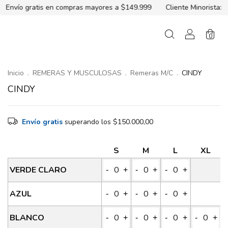
atis en compras mayores a $149.999
Cliente Minorista:
3 cuotas
0
Inicio
.
REMERAS Y MUSCULOSAS
.
Remeras M/C
.
CINDY
CINDY
Envío gratis
superando los
$150.000,00
S
M
L
XL
VERDE CLARO
-
+
-
+
-
+
AZUL
-
+
-
+
-
+
BLANCO
-
+
-
+
-
+
-
+