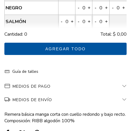
NEGRO
-
+
-
+
-
+
SALMÓN
-
+
-
+
-
+
Cantidad:
0
Total:
$ 0,00
VERDE
-
+
-
+
-
+
-
+
MAIZ
AGREGAR TODO
-
+
-
+
-
+
-
+
VERDE MILITAR
-
+
-
+
-
+
Guía de talles
GRIS
-
+
-
+
-
+
MEDIOS DE PAGO
AZUL OSCURO
-
+
-
+
-
+
MEDIOS DE ENVÍO
BEIGE
-
+
-
+
-
+
Remera básica manga corta con cuello redondo y bajo recto.
BORDO
-
+
-
+
-
+
Composición: RIBB algodón 100%