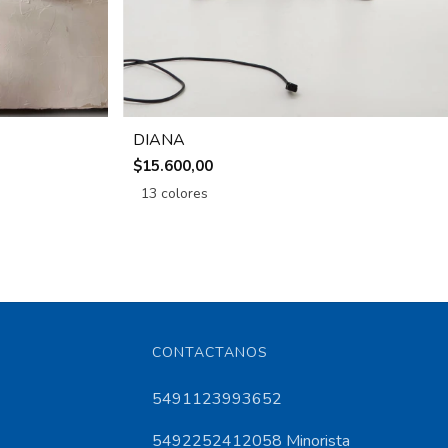
DIANA
$15.600,00
13 colores
CONTACTANOS
5491123993652
5492252412058 Minorista