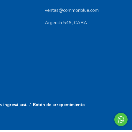
ventas@commonblue.com
Argerich 549, CABA
s
ingresá acá.
/
Botón de arrepentimiento