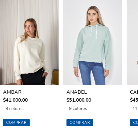
AMBAR
ANABEL
CA
$41.000,00
$51.000,00
$45
9 colores
9 colores
11
COMPRAR
COMPRAR
C